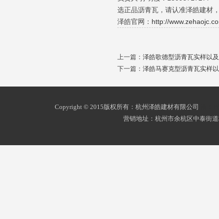
选正品沥青瓦，请认准泽皓建材
泽皓官网：
http://www.zehaojc.c
上一篇：
泽皓歌德型沥青瓦实样以及
下一篇：
泽皓马赛克型沥青瓦实样以
Copyright © 2015版权所有：杭州泽皓建材有限公司
浙ICP
营销地址：杭州市余杭区中泰街道杭州南