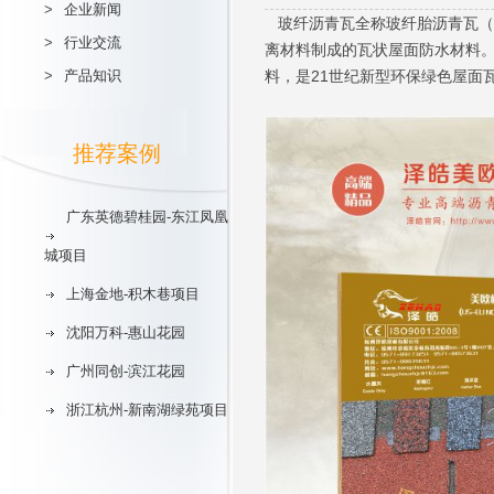
>
企业新闻
玻纤沥青瓦全称玻纤胎沥青瓦（
>
行业交流
离材料制成的瓦状屋面防水材料。
>
产品知识
料，是21世纪新型环保绿色屋面
推荐案例
广东英德碧桂园-东江凤凰
城项目
上海金地-积木巷项目
沈阳万科-惠山花园
广州同创-滨江花园
浙江杭州-新南湖绿苑项目