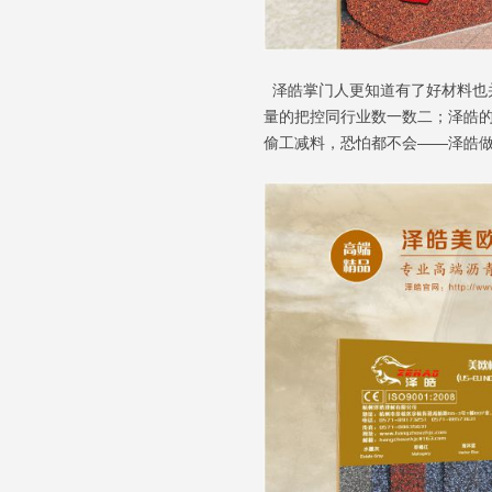
泽皓掌门人更知道有了好材料也
量的把控同行业数一数二；泽皓的
偷工减料，恐怕都不会——泽皓