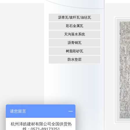
沥青瓦/玻纤瓦/油毡瓦
彩石金属瓦
天沟落水系统
沥青铜瓦
树脂彩砂瓦
防水垫层
请您留言
杭州泽皓建材有限公司全国供货热
线：0571-89173251