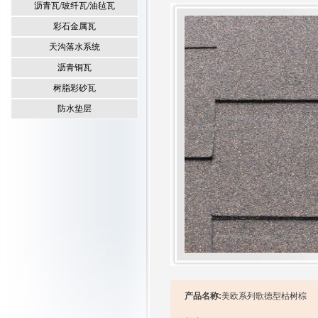
沥青瓦/玻纤瓦/油毡瓦
彩石金属瓦
天沟落水系统
沥青铜瓦
树脂彩砂瓦
防水垫层
产品名称:
美欧系列歌德型枯树