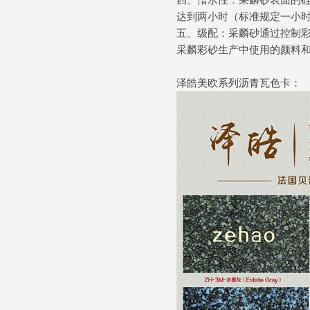
达到两小时（标准规定一小
五、级配：采麟砂通过控制
采麟彩砂生产中使用的颜料
泽皓美欧系列沥青瓦色卡：