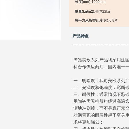
长度(mm):
1000mm
重量(kg/m2):
每包22kg
每平方米所需瓦片(片):
6.8片
产品特点
泽皓美欧系列产品均采用法
料合作供应商后，国内唯一
一、明暗度：我司美欧系列
二、光泽度和饱满度：彩麟
三、耐候性：通常情况下彩
用陶瓷类无机颜料经过高温
渐地冲刷掉，而不是真正意
对沥青瓦的耐候性起了至关
求将更加强烈；
四、憎水性：采麟砂表面的