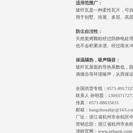
适用范围广：
玻纤瓦是一种柔性瓦片，可自
用于别墅、排屋、多层、高
防尘自洁性：
天然瓷烤颗粒经过防静电处
也不会积累水渍。经过雨水
保温隔热，吸声隔音：
玻纤瓦屋面的导热系数低，
滴撞击等环境噪声，从而保
全国供货专线：0571-891732
联系人 孙明霞：1309371727
传真：0571-88635631
邮箱：hangzhouzhjc@163.c
厂址：浙江省杭州市余杭区
营销总部：浙江省杭州市余杭区
泽皓官网：www.zehaojc.com