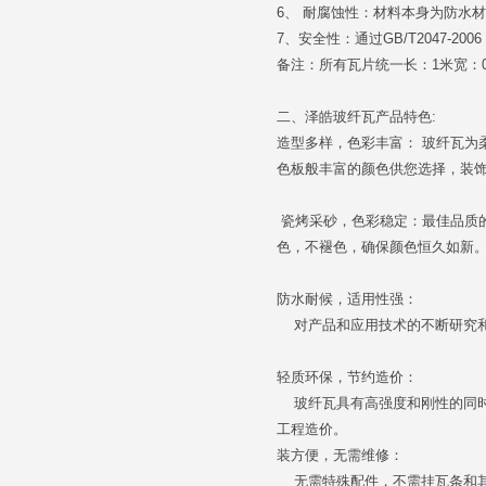
6、 耐腐蚀性：材料本身为防水
7、安全性：通过GB/T2047-
备注：所有瓦片统一长：1米宽：0.3
二、
泽皓玻纤瓦产品特色:
造型多样，色彩丰富： 玻纤瓦为
色板般丰富的颜色供您选择，装
瓷烤采砂，色彩稳定：最佳品质
色，不褪色，确保颜色恒久如新
防水耐候，适用性强：
对产品和应用技术的不断研究和
轻质环保，节约造价：
玻纤瓦具有高强度和刚性的同时
工程造价。
装方便，无需维修：
无需特殊配件，不需挂瓦条和其