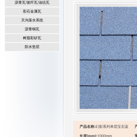
沥青瓦/玻纤瓦/油毡瓦
彩石金属瓦
天沟落水系统
沥青铜瓦
树脂彩砂瓦
防水垫层
产品名称:
幻影系列单层宝石蓝
长度(mm):
1000mm