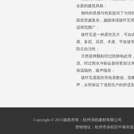
全新的建筑风格：
独特的质感与色彩提供了与传统
面造型越复杂，越能体现玻纤瓦
适用范围广：
玻纤瓦是一种柔性瓦片，可自由裁
屋、多层、高层、木屋、平改坡
防尘自洁性：
天然瓷烤颗粒经过防静电处理，
渍。经过雨水冲刷会显得更加洁
保温隔热，吸声隔音：
玻纤瓦屋面的导热系数低，阻断
声，从而保证了顶层住户的舒适
Copyright © 2015版权所有：杭州泽皓建材有限公司
浙ICP
营销地址：杭州市余杭区中泰街道杭州南