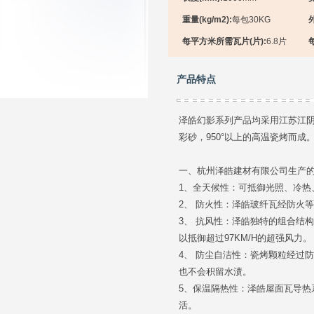
重量(kg/m2):
每包30KG
每平方米所需瓦片(片):
6.8片
产品特点
泽皓幻影系列产品均采用江苏江
彩砂，950°以上的高温瓷烤而成
一、杭州泽皓建材有限公司生产
1、全天候性：可抵御光照、冷热
2、 防火性：泽皓玻纤瓦经防火
3、 抗风性：泽皓独特的组合结
以抵御超过97KM/H的超强风力。
4、 防尘自洁性：瓷烤颗粒经过
也不会积留水渍。
5、保温隔热性：泽皓屋面瓦导
活。