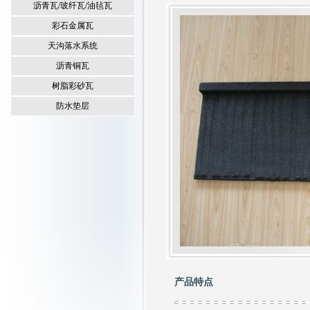
沥青瓦/玻纤瓦/油毡瓦
彩石金属瓦
天沟落水系统
沥青铜瓦
树脂彩砂瓦
防水垫层
产品特点