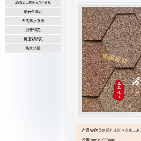
沥青瓦/玻纤瓦/油毡瓦
彩石金属瓦
天沟落水系统
沥青铜瓦
树脂彩砂瓦
防水垫层
产品名称:
美欧系列
迷彩
马赛克土
长度(mm):
1000mm