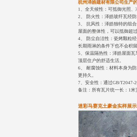
杭州泽皓建材有限公司生产
1、全天候性：可抵御光照、
2、 防火性：泽皓玻纤瓦经
3、 抗风性：泽皓独特的组
屋面的整体性，可以抵御超过9
4、 防尘自洁性：瓷烤颗粒
长期雨淋的条件下也不会积
5、保温隔热性：泽皓屋面
顶层住户的舒适生活。
6、 耐腐蚀性：材料本身为
更持久。
7、安全性：通过GB/T20
备注：所有瓦片统一长：1米宽：0
迷彩马赛克土豪金实样展示