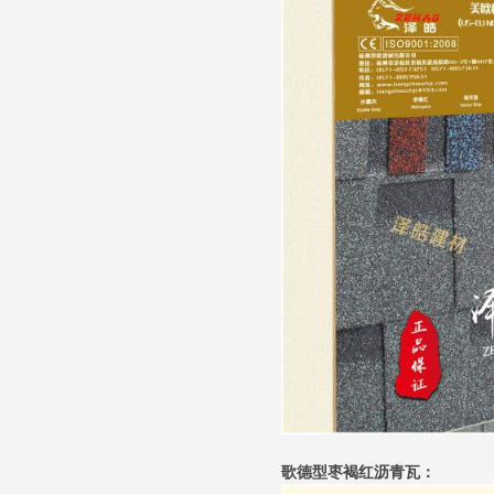
歌德型枣褐红沥青瓦：