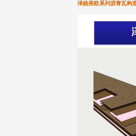
泽皓美欧系列沥青瓦构