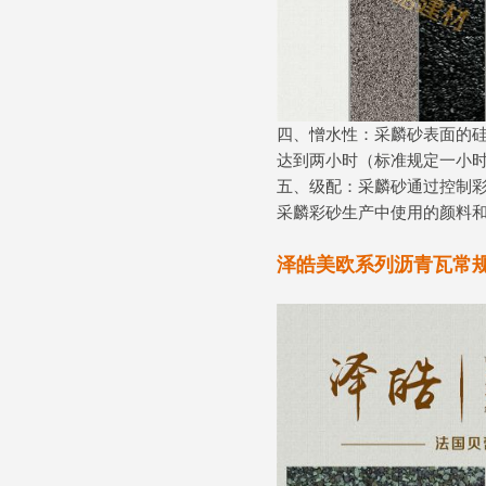
四、憎水性：采麟砂表面的
达到两小时（标准规定一小
五、级配：采麟砂通过控制
采麟彩砂生产中使用的颜料
泽皓美欧系列沥青瓦常