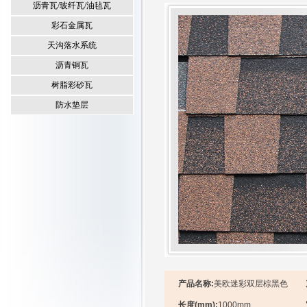
沥青瓦/玻纤瓦/油毡瓦
彩石金属瓦
天沟落水系统
沥青铜瓦
树脂彩砂瓦
防水垫层
产品名称:
美欧迷彩双层棕黑色
长度(mm):
1000mm