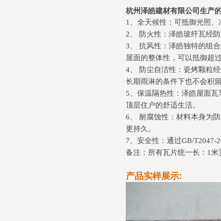
杭州泽皓建材有限公司生产
1、全天候性：可抵御光照、
2、 防火性：泽皓玻纤瓦经
3、 抗风性：泽皓独特的组
屋面的整体性，可以抵御超过9
4、 防尘自洁性：瓷烤颗粒
长期雨淋的条件下也不会积
5、保温隔热性：泽皓屋面
顶层住户的舒适生活。
6、 耐腐蚀性：材料本身为
更持久。
7、安全性：通过GB/T20
备注：所有瓦片统一长：1米宽：0
产品实样展示: