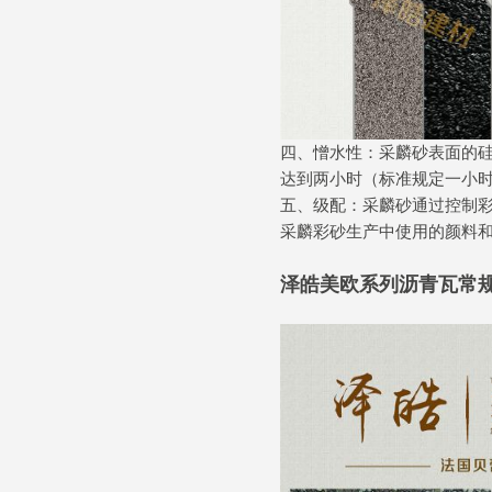
四、憎水性：采麟砂表面的
达到两小时（标准规定一小
五、级配：采麟砂通过控制
采麟彩砂生产中使用的颜料
泽皓美欧系列沥青瓦常