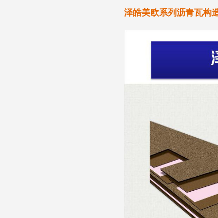
泽皓美欧系列沥青瓦构