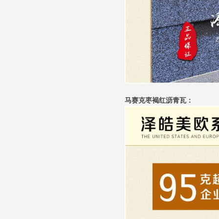
马赛克枣褐红沥青瓦：