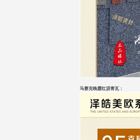
马赛克晚霞红沥青瓦：