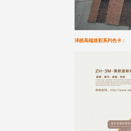
泽皓高端迷彩系列色卡：