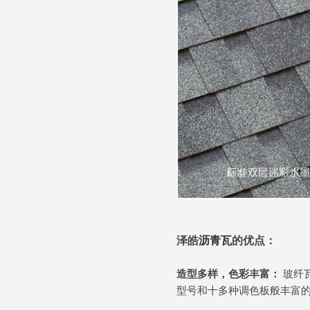
泽皓
沥青瓦
的优点：
造型多样，色彩丰富：
玻纤
型号和十多种调色板般丰富