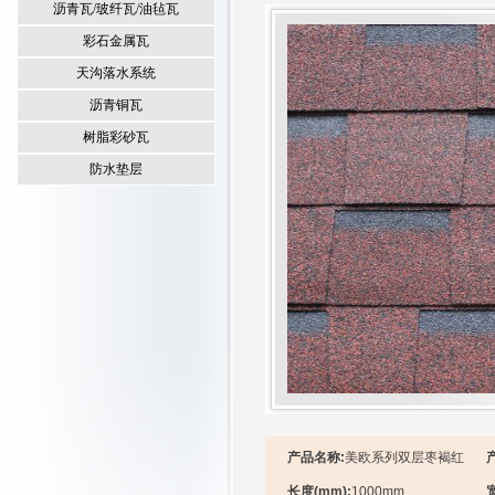
沥青瓦/玻纤瓦/油毡瓦
彩石金属瓦
天沟落水系统
沥青铜瓦
树脂彩砂瓦
防水垫层
产品名称:
美欧系列双层枣褐红
长度(mm):
1000mm