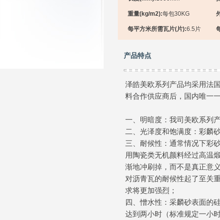
重量(kg/m2):
每包30KG
每平方米所需瓦片(片):
6.5片
产品特点
泽皓美欧系列产品均采用法
料合作供应商后，国内唯一
一、明暗度：我司美欧系列
二、光泽度和饱满度：彩麟
三、耐候性：通常情况下彩
用陶瓷类无机颜料经过高温
渐地冲刷掉，而不是真正意
对沥青瓦的耐候性起了至关
求将更加强烈；
四、憎水性：采麟砂表面的
达到两小时（标准规定一小