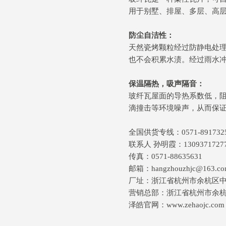
用于别墅、排屋、多层、高
防尘自洁性：
天然瓷烤颗粒经过防静电处
也不会积累水渍。经过雨水
保温隔热，吸声隔音：
玻纤瓦屋面的导热系数低，
滴撞击等环境噪声，从而保
全国供货专线：0571-891732
联系人 孙明霞：1309371727
传真：0571-88635631
邮箱：hangzhouzhjc@163.c
厂址：浙江省杭州市余杭区
营销总部：浙江省杭州市余杭区
泽皓官网：www.zehaojc.com