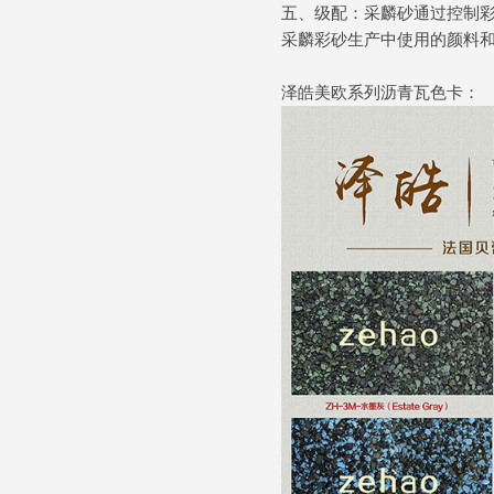
五、级配：采麟砂通过控制
采麟彩砂生产中使用的颜料
泽皓美欧系列沥青瓦色卡：