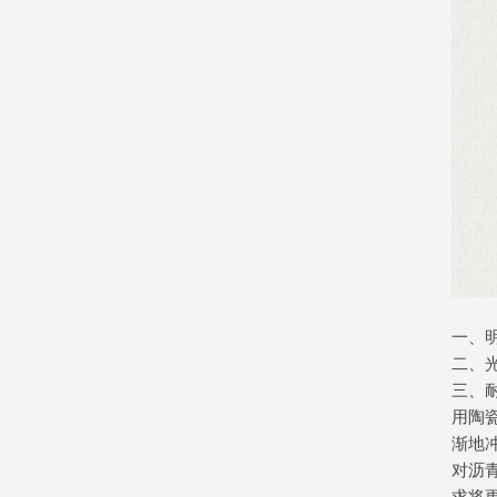
一、
二、
三、
用陶
渐地
对沥
求将