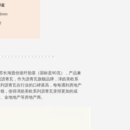
洋蓝
.6mm
片
江苏长海股份玻纤胎基（国标是90克），产品兼
系列沥青瓦，作为沥青瓦旗舰品牌，泽皓美欧系
系列沥青瓦在行业的口碑甚高，每每遇到房地产
引领，使得泽皓美欧系列沥青瓦变得更加的成
产、金地地产等房地产商。