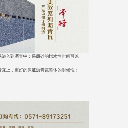
易渗入到沥青中；采麟砂的憎水性时间可以
青瓦上，更好的保证沥青瓦整体的耐候性；