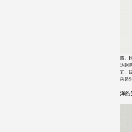
四、
达到
五、
采麟
泽皓