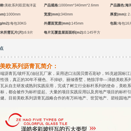
称:
美欧系列双层海洋蓝
产品规格:
1000mm*340mm*2.6mm
产品颜色:海
m):
1000mm
宽度(mm):
340mm
厚度(mm):
2
/m2):
每包30KG
外露面宽度(mm):
145mm
包装:
每包16
米所需瓦片(片):
6.9片
每片瓦覆盖屋面面积(m2):
0.145平方
点
美欧系列沥青瓦简介：
端沥青瓦/玻纤瓦/油毡瓦厂家，采用进口法国贝蕾石彩砂，95克超国标
性强，真正的30年不褪色、不掉砂。丽倾香墅，艳惊浮华---泽皓美欧
青瓦从自主研发成熟到实践应用，完成了树立行业标杆系列的使命，美欧
投标，都会被作为标杆提起。大量的项目实践应用以及房地产项目的标杆
稳健。目前美欧系列沥青瓦战略合作的有万科地产、世贸地产、碧桂园地