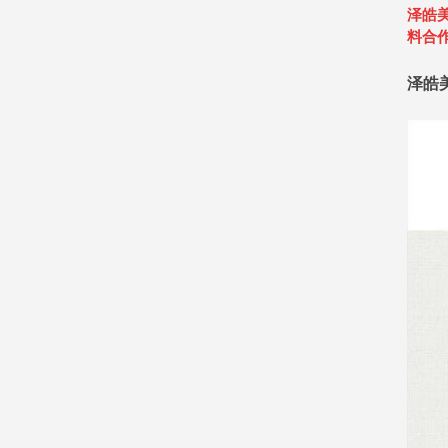
泽皓
料合
泽皓