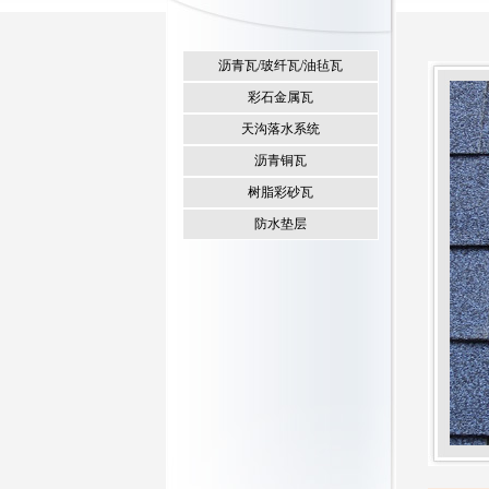
沥青瓦/玻纤瓦/油毡瓦
彩石金属瓦
天沟落水系统
沥青铜瓦
树脂彩砂瓦
防水垫层