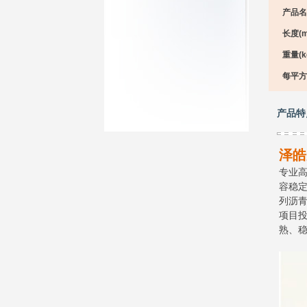
产品名
长度(m
重量(kg
每平方
产品特
泽皓
专业高
容稳定
列沥
项目
熟、