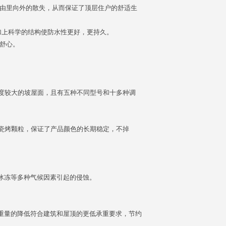
天由里向外的散失，从而保证了顶层住户的舒适生
加上科学的结构使防水性更好，更持久。
和舒心。
度较大的坡屋面，且有五种不同型号和十多种调
瓷烤颗粒，保证了产品颜色的长期稳定，不掉
冰冻等多种气候因素引起的侵蚀。
重量的降低符合建筑和屋顶的更低承重要求，节约