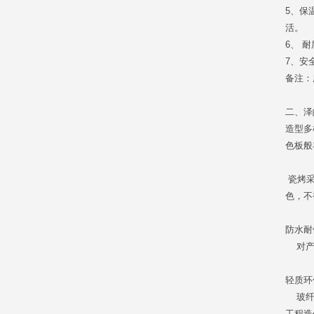
5、保
活。
6、 
7、安
备注：
二、
泽
造型多
色板般
瓷烤采
色，不
防水耐
对产品
轻质环
玻纤瓦
工程造