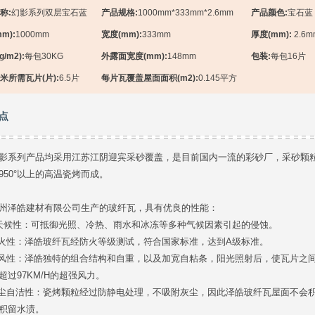
称:
幻影系列双层宝石蓝
产品规格:
1000mm*333mm*2.6mm
产品颜色:
宝石蓝
m):
1000mm
宽度(mm):
333mm
厚度(mm):
2.6m
/m2):
每包30KG
外露面宽度(mm):
148mm
包装:
每包16片
米所需瓦片(片):
6.5片
每片瓦覆盖屋面面积(m2):
0.145平方
点
影系列产品均采用江苏江阴迎宾采砂覆盖，是目前国内一流的彩砂厂，采砂颗
950°以上的高温瓷烤而成。
州泽皓建材有限公司生产的玻纤瓦，具有优良的性能：
天候性：可抵御光照、冷热、雨水和冰冻等多种气候因素引起的侵蚀。
防火性：泽皓玻纤瓦经防火等级测试，符合国家标准，达到A级标准。
抗风性：泽皓独特的组合结构和自重，以及加宽自粘条，阳光照射后，使瓦片之
超过97KM/H的超强风力。
防尘自洁性：瓷烤颗粒经过防静电处理，不吸附灰尘，因此泽皓玻纤瓦屋面不会
积留水渍。