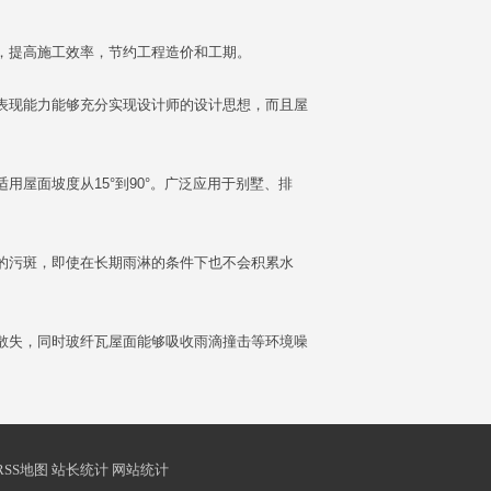
，提高施工效率，节约工程造价和工期。
表现能力能够充分实现设计师的设计思想，而且屋
屋面坡度从15°到90°。广泛应用于别墅、排
的污斑，即使在长期雨淋的条件下也不会积累水
散失，同时玻纤瓦屋面能够吸收雨滴撞击等环境噪
7 RSS地图 站长统计 网站统计