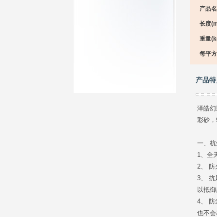
产品名
长度(m
重量(kg
每平方
产品特
泽皓幻
彩砂，
一、杭
1、全
2、 
3、 
以抵御
4、 
也不会