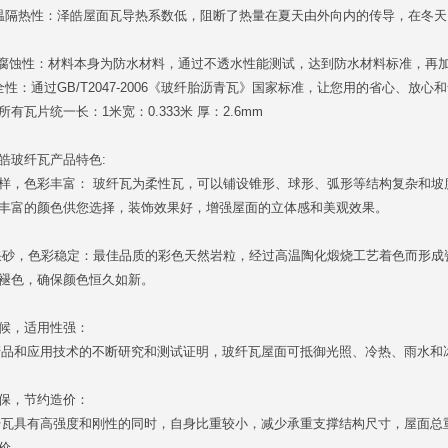
温隔热性：泽皓屋面瓦导热系数低，阻断了热量在夏天由外向内的传导，在冬
耐腐蚀性：材料本身为防水材料，通过不透水性能测试，达到防水材料标准，再
全性：通过GB/T2047-2006《玻纤胎沥青瓦》国家标准，让您用的省心、放心
所有瓦片统一长：1米宽：0.333米 厚：2.6mm
皓玻纤瓦产品特色:
样，色彩丰富： 玻纤瓦为柔性瓦，可以铺设锥形、球形、弧形等结构复杂和坡
丰富的颜色供您选择，装饰效果好，增强屋面的立体感和美观效果。
砂，色彩稳定：最佳品质的彩色天然岩粒，经过高温陶化煅烧工艺着色而形成
褪色，确保颜色恒久如新。
候，适用性强：
和应用技术的不断研究和测试证明，玻纤瓦屋面可抵御光照、冷热、雨水和
保，节约造价：
具有高强度和刚性的同时，自身比重较小，减少承重支撑结构尺寸，屋面总
价。