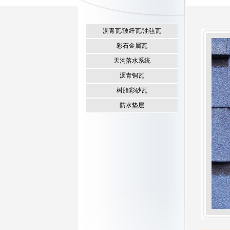
沥青瓦/玻纤瓦/油毡瓦
彩石金属瓦
天沟落水系统
沥青铜瓦
树脂彩砂瓦
防水垫层