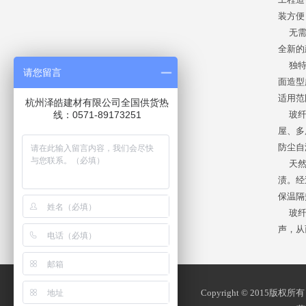
装方便
无需特
全新的
独特的
请您留言
面造型
适用范
杭州泽皓建材有限公司全国供货热
玻纤瓦
线：0571-89173251
屋、多
防尘自
天然瓷
渍。经
保温隔
玻纤瓦
声，从
Copyright © 2015