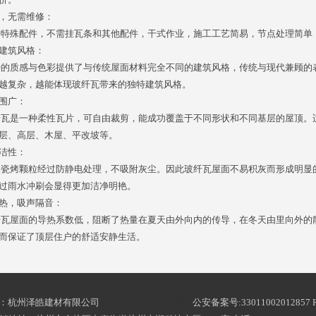
，无需维修：
殊配件，不需挂瓦条和其他配件，干式作业，施工工艺简易，节点处理简单
建筑风格：
质感与色彩提供了与传统屋面材料完全不同的建筑风格，传统与现代兼顾的
越复杂，越能体现玻纤瓦带来的独特建筑风格。
围广：
是一种柔性瓦片，可自由裁剪，能成功覆盖于不同形状和不同基层的屋顶。适用
层、高层、木屋、平改坡等。
洁性：
烤颗粒经过防静电处理，不吸附灰尘。因此玻纤瓦屋面不易积灰而形成明显
过雨水冲刷会显得更加洁净明艳。
热，吸声隔音：
屋面的导热系数低，阻断了热量在夏天由外向内的传导，在冬天由里向外的
而保证了顶层住户的舒适安静生活。
版权所有：杭州泽皓建材有限公司
浙ICP备15015419号-1
公安备案号:3301100201285