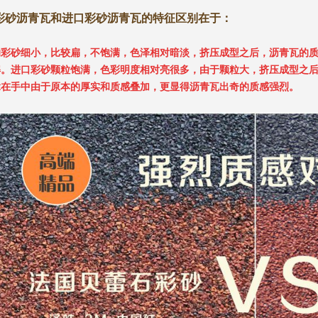
彩砂沥青瓦和进口彩砂沥青瓦的特征区别在于：
的彩砂细小，比较扁，不饱满，色泽相对暗淡，挤压成型之后，沥青瓦的
解。进口彩砂颗粒饱满，色彩明度相对亮很多，由于颗粒大，挤压成型之
拿在手中由于原本的厚实和质感叠加，更显得沥青瓦出奇的质感强烈。