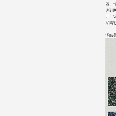
四、
达到
五、
采麟
泽皓