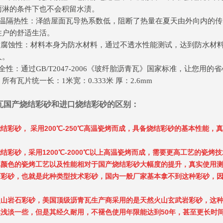
雨淋的条件下也不会积留水渍。
保温隔热性：泽皓屋面瓦导热系数低，阻断了热量在夏天由外向内的
住户的舒适生活。
 耐腐蚀性：材料本身为防水材料，通过不透水性能测试，达到防水材
久。
全性：通过GB/T2047-2006《玻纤胎沥青瓦》国家标准，让您用
所有瓦片统一长：1米宽：0.333米 厚：2.6mm
瓦国产烧结彩砂和进口烧结彩砂的区别：
结彩砂， 采用200℃-250℃高温瓷烤而成，具备烧结彩砂的基本性能，
结彩砂，采用1200℃-2000℃以上高温瓷烤而成，需要更高工艺的瓷
颜色的瓷烤工艺以及性能相对于国产烧结彩砂大幅度的提升，真实使用测试
石彩砂，也就是此种类型技术彩砂，国内一般厂家基本拿不到这种彩砂，
火山岩石彩砂，美国顶级沥青瓦生产商采用的是天然火山玄武岩彩砂，这
然浅淡一些，但是其经久耐用，不褪色使用年限能达到50年，甚至更长时