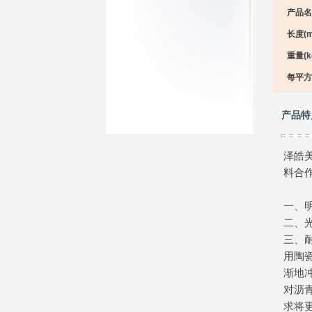
产品名
长度(m
重量(kg
每平方
产品特
泽皓
料合
一、
二、
三、
用陶
渐地
对沥
求将