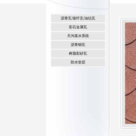
沥青瓦/玻纤瓦/油毡瓦
彩石金属瓦
天沟落水系统
沥青铜瓦
树脂彩砂瓦
防水垫层