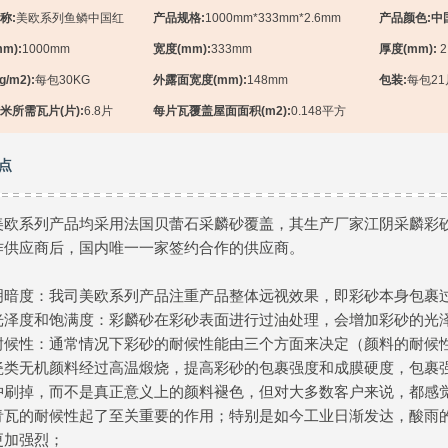
称:
美欧系列鱼鳞中国红
产品规格:
1000mm*333mm*2.6mm
产品颜色:中
m):
1000mm
宽度(mm):
333mm
厚度(mm):
2
/m2):
每包30KG
外露面宽度(mm):
148mm
包装:
每包21
米所需瓦片(片):
6.8片
每片瓦覆盖屋面面积(m2):
0.148平方
点
美欧系列产品均采用法国贝蕾石采麟砂覆盖，其生产厂家江阴采麟彩
作供应商后，国内唯一一家签约合作的供应商。
明暗度：我司美欧系列产品注重产品整体远视效果，即彩砂本身包裹
光泽度和饱满度：彩麟砂在彩砂表面进行过油处理，会增加彩砂的光
耐候性：通常情况下彩砂的耐候性能由三个方面来决定（颜料的耐候
瓷类无机颜料经过高温煅烧，提高彩砂的包裹强度和成膜硬度，包裹
冲刷掉，而不是真正意义上的颜料褪色，但对大多数客户来说，都感
青瓦的耐候性起了至关重要的作用；特别是如今工业日渐发达，酸雨
更加强烈；