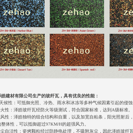
泽皓建材有限公司生产的玻纤瓦，具有优良的性能：
全天候性：可抵御光照、冷热、雨水和冰冻等多种气候因素引起的侵蚀
 防火性：泽皓玻纤瓦经防火等级测试，符合国家标准，达到A级标准。
 抗风性：泽皓独特的组合结构和自重，以及加宽自粘条，阳光照射后
整体性，可以抵御超过97KM/H的超强风力。
 防尘自洁性：瓷烤颗粒经过防静电处理，不吸附灰尘，因此泽皓玻纤