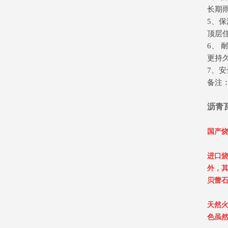
长期
5、
顶层
6、
更持
7、安
备注：
沥青
国产烧
进口烧
外，其
贝蕾
天然
色虽