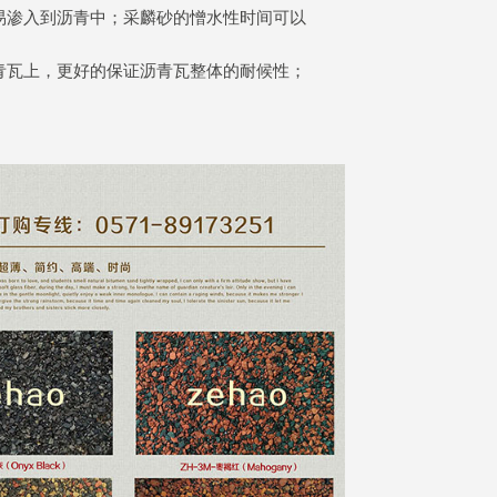
易渗入到沥青中；采麟砂的憎水性时间可以
青瓦上，更好的保证沥青瓦整体的耐候性；