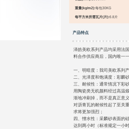
重量(kg/m2):
每包30KG
每平方米所需瓦片(片):
6.8片
产品特点
泽皓美欧系列产品均采用法
料合作供应商后，国内唯一
一、明暗度：我司美欧系列
二、光泽度和饱满度：彩麟
三、耐候性：通常情况下彩
用陶瓷类无机颜料经过高温
渐地冲刷掉，而不是真正意
对沥青瓦的耐候性起了至关
求将更加强烈；
四、憎水性：采麟砂表面的
达到两小时（标准规定一小