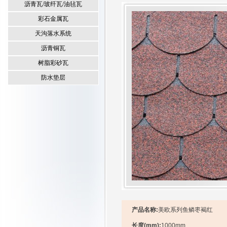
沥青瓦/玻纤瓦/油毡瓦
彩石金属瓦
天沟落水系统
沥青铜瓦
树脂彩砂瓦
防水垫层
产品名称:
美欧系列鱼鳞枣褐红
长度(mm):
1000mm