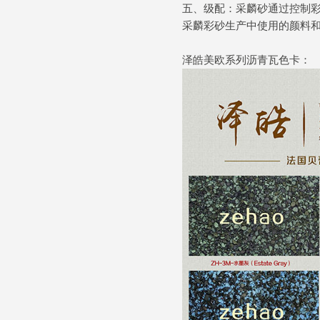
五、级配：采麟砂通过控制
采麟彩砂生产中使用的颜料
泽皓美欧系列沥青瓦色卡：