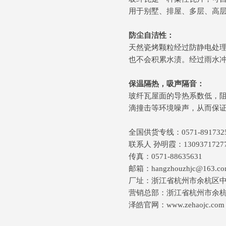
用于别墅、排屋、多层、高
防尘自洁性：
天然瓷烤颗粒经过防静电处
也不会积累水渍。经过雨水
保温隔热，吸声隔音：
玻纤瓦屋面的导热系数低，
滴撞击等环境噪声，从而保
全国供货专线：0571-891732
联系人 孙明霞：1309371727
传真：0571-88635631
邮箱：hangzhouzhjc@163.c
厂址：浙江省杭州市余杭区
营销总部：浙江省杭州市余杭区
泽皓官网：www.zehaojc.com