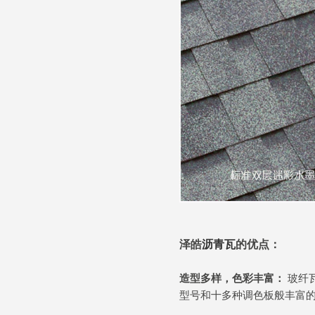
泽皓
沥青瓦
的优点：
造型多样，色彩丰富：
玻纤
型号和十多种调色板般丰富