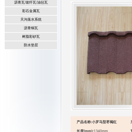
沥青瓦/玻纤瓦/油毡瓦
彩石金属瓦
天沟落水系统
沥青铜瓦
树脂彩砂瓦
防水垫层
产品名称:小罗马型枣褐红
长度(mm):
1340mm