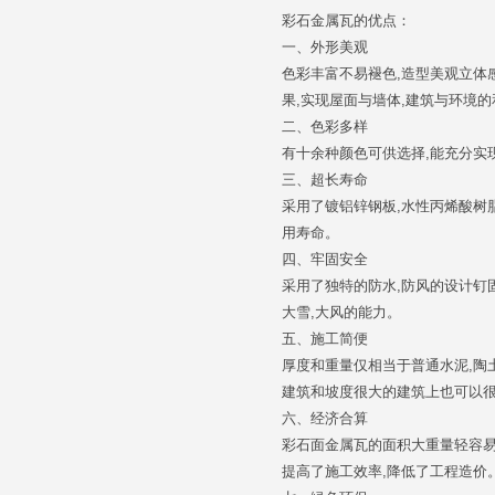
彩石金属瓦的优点：
一、外形美观
色彩丰富不易褪色,造型美观立体
果,实现屋面与墙体,建筑与环境的
二、色彩多样
有十余种颜色可供选择,能充分实
三、超长寿命
采用了镀铝锌钢板,水性丙烯酸树脂
用寿命。
四、牢固安全
采用了独特的防水,防风的设计钉
大雪,大风的能力。
五、施工简便
厚度和重量仅相当于普通水泥,陶土
建筑和坡度很大的建筑上也可以
六、经济合算
彩石面金属瓦的面积大重量轻容易
提高了施工效率,降低了工程造价