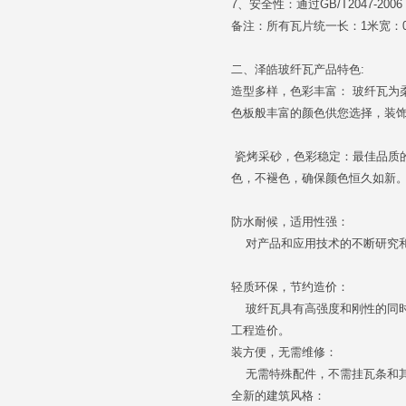
7、安全性：通过GB/T2047-
备注：所有瓦片统一长：1米宽：0.3
二、
泽皓玻纤瓦产品特色:
造型多样，色彩丰富： 玻纤瓦为
色板般丰富的颜色供您选择，装
瓷烤采砂，色彩稳定：最佳品质
色，不褪色，确保颜色恒久如新
防水耐候，适用性强：
对产品和应用技术的不断研究和
轻质环保，节约造价：
玻纤瓦具有高强度和刚性的同时
工程造价。
装方便，无需维修：
无需特殊配件，不需挂瓦条和其
全新的建筑风格：