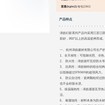
重量(kg/m2):
每包23KG
产品特点
泽皓幻影系列产品均采用江苏江
彩砂，950°以上的高温瓷烤而成
一、杭州泽皓建材有限公司生产
1、全天候性：可抵御光照、冷热
2、 防火性：泽皓玻纤瓦经防火
3、 抗风性：泽皓独特的组合结
以抵御超过97KM/H的超强风力。
4、 防尘自洁性：瓷烤颗粒经过
也不会积留水渍。
5、保温隔热性：泽皓屋面瓦导
活。
6、 耐腐蚀性：材料本身为防水