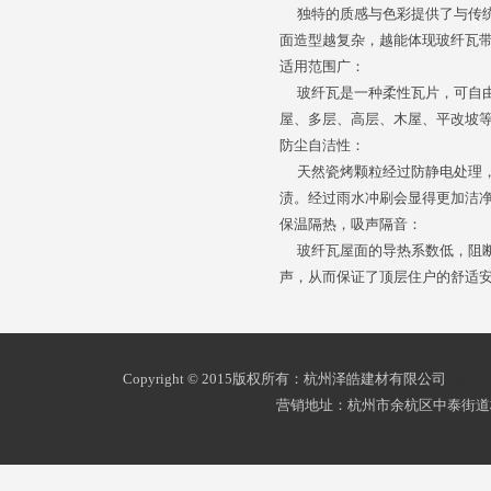
独特的质感与色彩提供了与传统
面造型越复杂，越能体现玻纤瓦
适用范围广：
玻纤瓦是一种柔性瓦片，可自由裁
屋、多层、高层、木屋、平改坡
防尘自洁性：
天然瓷烤颗粒经过防静电处理，
渍。经过雨水冲刷会显得更加洁
保温隔热，吸声隔音：
玻纤瓦屋面的导热系数低，阻断
声，从而保证了顶层住户的舒适
Copyright © 2015版权所有：杭州泽皓建材有限公司
浙ICP
营销地址：杭州市余杭区中泰街道杭州南