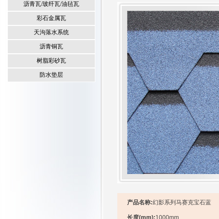
沥青瓦/玻纤瓦/油毡瓦
彩石金属瓦
天沟落水系统
沥青铜瓦
树脂彩砂瓦
防水垫层
产品名称:
幻影系列马赛克宝石蓝
长度(mm):
1000mm