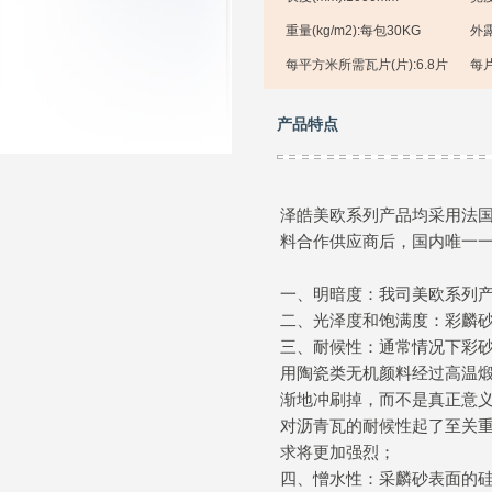
重量(kg/m2):
每包30KG
外露
每平方米所需瓦片(片):
6.8片
每片
产品特点
泽皓美欧系列产品均采用法
料合作供应商后，国内唯一
一、明暗度：我司美欧系列
二、光泽度和饱满度：彩麟
三、耐候性：通常情况下彩
用陶瓷类无机颜料经过高温
渐地冲刷掉，而不是真正意
对沥青瓦的耐候性起了至关
求将更加强烈；
四、憎水性：采麟砂表面的