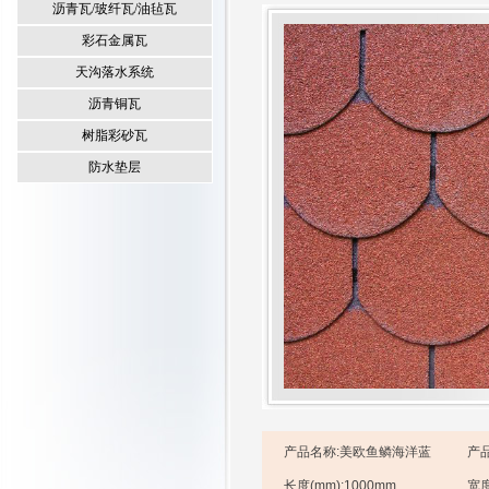
沥青瓦/玻纤瓦/油毡瓦
彩石金属瓦
天沟落水系统
沥青铜瓦
树脂彩砂瓦
防水垫层
产品名称:
美欧鱼鳞海洋蓝
产
长度(mm):
1000mm
宽度