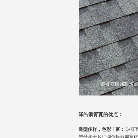
泽皓
沥青瓦
的优点：
造型多样，色彩丰富：
玻纤
型号和十多种调色板般丰富