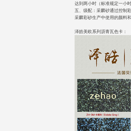
达到两小时（标准规定一小
五、级配：采麟砂通过控制
采麟彩砂生产中使用的颜料
泽皓美欧系列沥青瓦色卡：