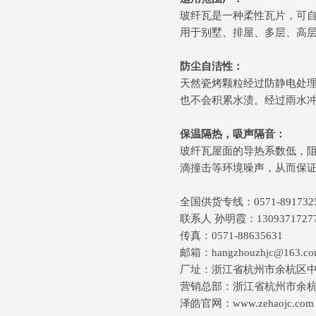
玻纤瓦是一种柔性瓦片，可自
用于别墅、排屋、多层、高
防尘自洁性：
天然瓷烤颗粒经过防静电处
也不会积累水渍。经过雨水
保温隔热，吸声隔音：
玻纤瓦屋面的导热系数低，
滴撞击等环境噪声，从而保
全国供货专线：0571-891732
联系人 孙明霞：1309371727
传真：0571-88635631
邮箱：hangzhouzhjc@163.c
厂址：浙江省杭州市余杭区
营销总部：浙江省杭州市余杭区
泽皓官网：www.zehaojc.com