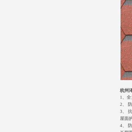
杭州
1、
2、
3、
屋面的
4、