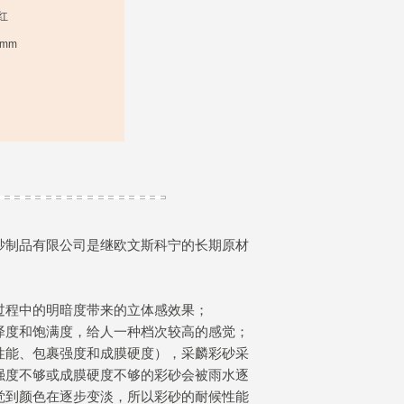
红
6mm
砂制品有限公司是继欧文斯科宁的长期原材
过程中的明暗度带来的立体感效果；
泽度和饱满度，给人一种档次较高的感觉；
性能、包裹强度和成膜硬度），采麟彩砂采
强度不够或成膜硬度不够的彩砂会被雨水逐
觉到颜色在逐步变淡，所以彩砂的耐候性能