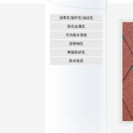
沥青瓦/玻纤瓦/油毡瓦
彩石金属瓦
天沟落水系统
沥青铜瓦
树脂彩砂瓦
防水垫层