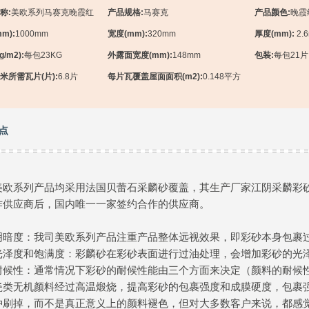
称:
美欧系列马赛克晚霞红
产品规格:
马赛克
产品颜色:
晚霞
m):
1000mm
宽度(mm):
320mm
厚度(mm):
2.
/m2):
每包23KG
外露面宽度(mm):
148mm
包装:
每包21片
米所需瓦片(片):
6.8片
每片瓦覆盖屋面面积(m2):
0.148平方
点
美欧系列产品均采用法国贝蕾石采麟砂覆盖，其生产厂家江阴采麟彩
作供应商后，国内唯一一家签约合作的供应商。
明暗度：我司美欧系列产品注重产品整体远视效果，即彩砂本身包裹
光泽度和饱满度：彩麟砂在彩砂表面进行过油处理，会增加彩砂的光
耐候性：通常情况下彩砂的耐候性能由三个方面来决定（颜料的耐候
瓷类无机颜料经过高温煅烧，提高彩砂的包裹强度和成膜硬度，包裹
冲刷掉，而不是真正意义上的颜料褪色，但对大多数客户来说，都感