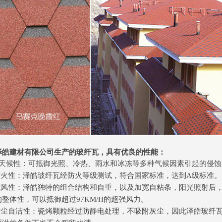
泽皓建材有限公司生产的玻纤瓦，具有优良的性能：
全天候性：可抵御光照、冷热、雨水和冰冻等多种气候因素引起的侵蚀
 防火性：泽皓玻纤瓦经防火等级测试，符合国家标准，达到A级标准。
 抗风性：泽皓独特的组合结构和自重，以及加宽自粘条，阳光照射后
整体性，可以抵御超过97KM/H的超强风力。
 防尘自洁性：瓷烤颗粒经过防静电处理，不吸附灰尘，因此泽皓玻纤