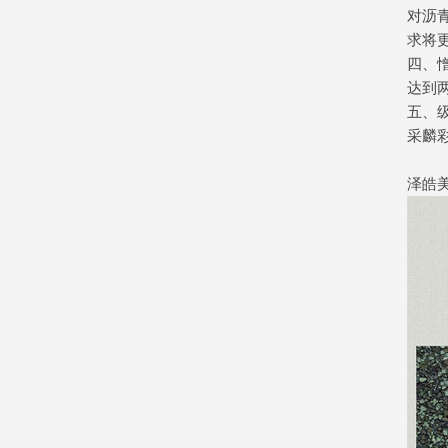
对沥
求将
四、
达到
五、
采麟
泽皓