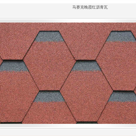
马赛克晚霞红沥青瓦