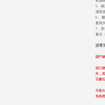
长期
5、
顶层
6、
更持
7、安
备注：
沥青
国产烧
进口烧
外，其
贝蕾
天然
色虽