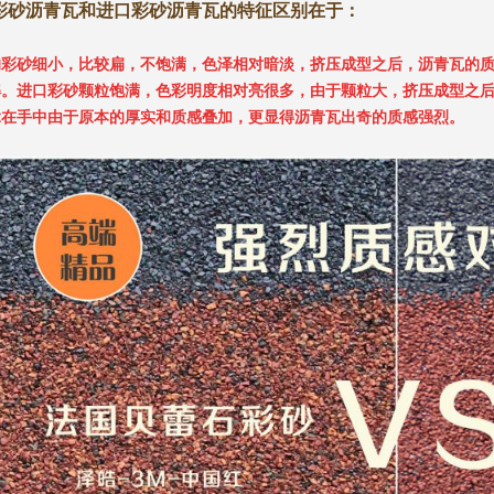
彩砂沥青瓦和进口彩砂沥青瓦的特征区别在于：
的彩砂细小，比较扁，不饱满，色泽相对暗淡，挤压成型之后，沥青瓦的
解。进口彩砂颗粒饱满，色彩明度相对亮很多，由于颗粒大，挤压成型之
拿在手中由于原本的厚实和质感叠加，更显得沥青瓦出奇的质感强烈。