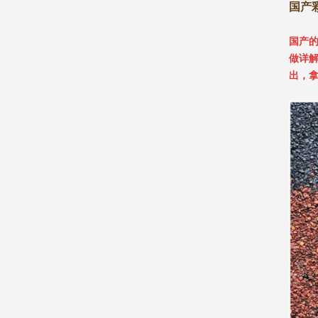
国产
国产
做详
出，