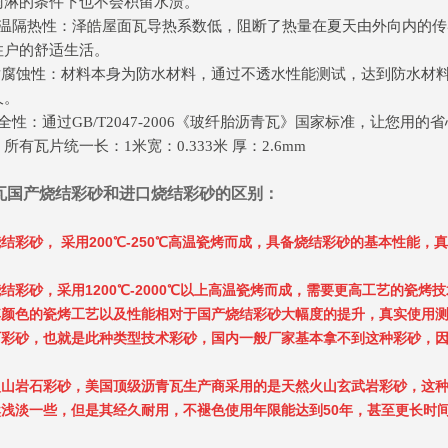
雨淋的条件下也不会积留水渍。
保温隔热性：泽皓屋面瓦导热系数低，阻断了热量在夏天由外向内的
住户的舒适生活。
 耐腐蚀性：材料本身为防水材料，通过不透水性能测试，达到防水材
久。
全性：通过GB/T2047-2006《玻纤胎沥青瓦》国家标准，让您用
所有瓦片统一长：1米宽：0.333米 厚：2.6mm
瓦国产烧结彩砂和进口烧结彩砂的区别：
结彩砂， 采用200℃-250℃高温瓷烤而成，具备烧结彩砂的基本性能，
结彩砂，采用1200℃-2000℃以上高温瓷烤而成，需要更高工艺的瓷
颜色的瓷烤工艺以及性能相对于国产烧结彩砂大幅度的提升，真实使用测试
石彩砂，也就是此种类型技术彩砂，国内一般厂家基本拿不到这种彩砂，
火山岩石彩砂，美国顶级沥青瓦生产商采用的是天然火山玄武岩彩砂，这
然浅淡一些，但是其经久耐用，不褪色使用年限能达到50年，甚至更长时