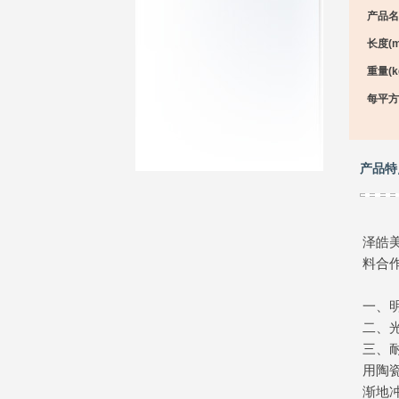
产品名
长度(m
重量(kg
每平方
产品特
泽皓
料合
一、
二、
三、
用陶
渐地