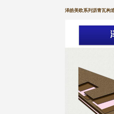
泽皓美欧系列沥青瓦构