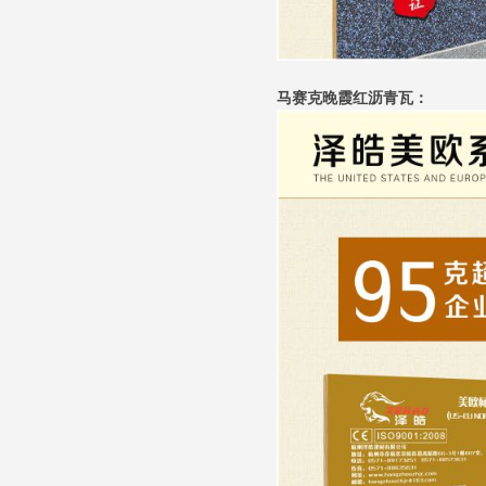
马赛克晚霞红沥青瓦：