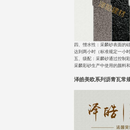
四、憎水性：采麟砂表面的
达到两小时（标准规定一小
五、级配：采麟砂通过控制
采麟彩砂生产中使用的颜料
泽皓美欧系列沥青瓦常