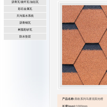
沥青瓦/玻纤瓦/油毡瓦
彩石金属瓦
天沟落水系统
沥青铜瓦
树脂彩砂瓦
防水垫层
产品名称:
美欧系列马赛克阳光橙
长度(mm):
1000mm