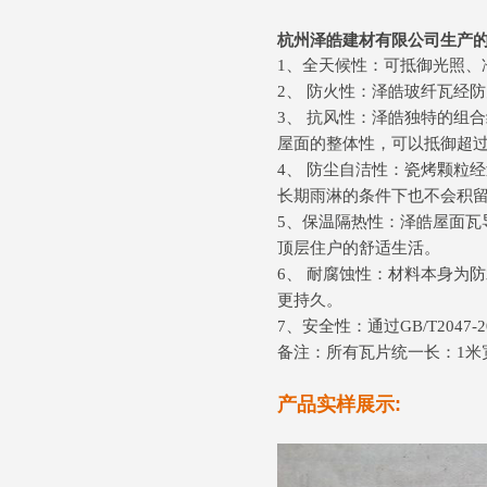
杭州泽皓建材有限公司生产
1、全天候性：可抵御光照、
2、 防火性：泽皓玻纤瓦经
3、 抗风性：泽皓独特的组
屋面的整体性，可以抵御超过9
4、 防尘自洁性：瓷烤颗粒
长期雨淋的条件下也不会积
5、保温隔热性：泽皓屋面
顶层住户的舒适生活。
6、 耐腐蚀性：材料本身为
更持久。
7、安全性：通过GB/T20
备注：所有瓦片统一长：1米宽：0
产品实样展示: