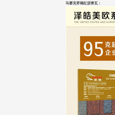
马赛克枣褐红沥青瓦：